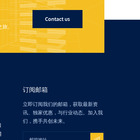
Contact us
之旅。
订阅邮箱
立即订阅我们的邮箱，获取最新资
讯、独家优惠，与行业动态。加入我
们，携手共创未来。
口
网