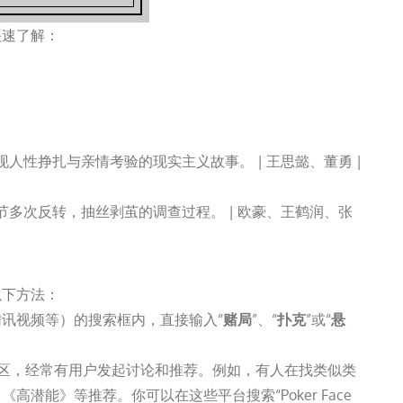
快速了解：
现人性挣扎与亲情考验的现实主义故事。 | 王思懿、董勇 |
节多次反转，抽丝剥茧的调查过程。 | 欧豪、王鹤润、张
以下方法：
讯视频等）的搜索框内，直接输入“
赌局
”、“
扑克
”或“
悬
区，经常有用户发起讨论和推荐。例如，有人在找类似类
潜能》等推荐。你可以在这些平台搜索“Poker Face