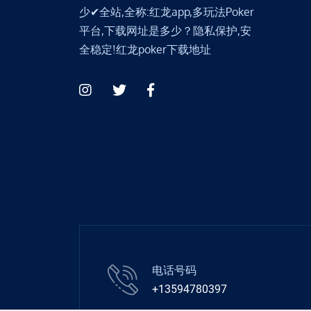
少✔全站,全称:红龙app,多玩法Poker
平台,下载网址是多少？隐私保护,安
全稳定!红龙poker下载地址
电话号码
+13594780397