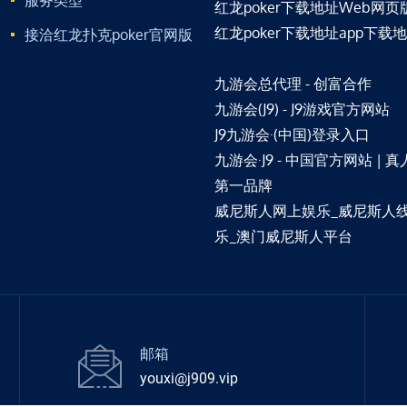
服务类型
红龙poker下载地址Web网页
红龙poker下载地址app下载
接洽红龙扑克poker官网版
九游会总代理 - 创富合作
九游会(J9) - J9游戏官方网站
J9九游会·(中国)登录入口
九游会·J9 - 中国官方网站 | 
第一品牌
威尼斯人网上娱乐_威尼斯人
乐_澳门威尼斯人平台
邮箱
youxi@j909.vip