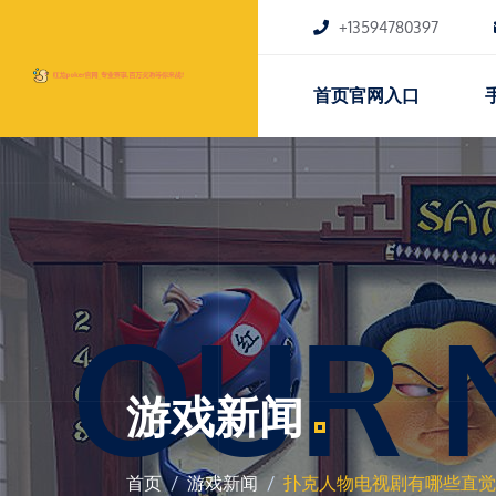
+13594780397
首页官网入口
OUR 
游戏新闻
首页
游戏新闻
扑克人物电视剧有哪些直觉