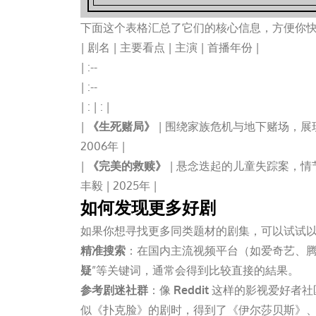
下面这个表格汇总了它们的核心信息，方便你
| 剧名 | 主要看点 | 主演 | 首播年份 |
| :--
| :--
| : | : |
|
《生死赌局》
| 围绕家族危机与地下赌场，展
2006年 |
|
《完美的救赎》
| 悬念迭起的儿童失踪案，情
丰毅 | 2025年 |
如何发现更多好剧
如果你想寻找更多同类题材的剧集，可以试试
精准搜索
：在国内主流视频平台（如爱奇艺、腾
疑
”等关键词，通常会得到比较直接的結果。
参考剧迷社群
：像
Reddit
这样的影视爱好者社
似《扑克脸》的剧时，得到了《伊尔莎贝斯》、《高