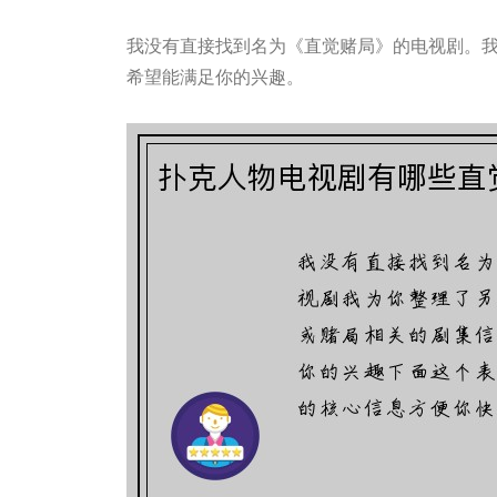
我没有直接找到名为《直觉赌局》的电视剧。我为
希望能满足你的兴趣。
红龙poker