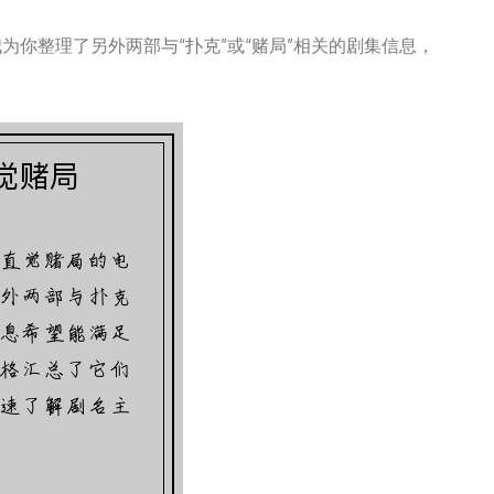
你整理了另外两部与“扑克”或“赌局”相关的剧集信息，