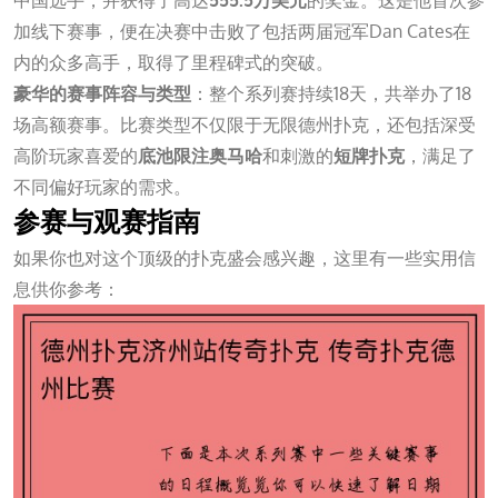
中国选手，并获得了高达
555.5万美元
的奖金。这是他首次参
加线下赛事，便在决赛中击败了包括两届冠军Dan Cates在
内的众多高手，取得了里程碑式的突破。
豪华的赛事阵容与类型
：整个系列赛持续18天，共举办了18
场高额赛事。比赛类型不仅限于无限德州扑克，还包括深受
高阶玩家喜爱的
底池限注奥马哈
和刺激的
短牌扑克
，满足了
不同偏好玩家的需求。
参赛与观赛指南
如果你也对这个顶级的扑克盛会感兴趣，这里有一些实用信
息供你参考：