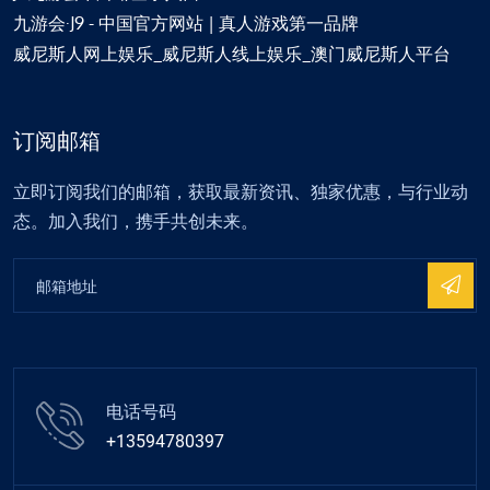
九游会·J9 - 中国官方网站 | 真人游戏第一品牌
威尼斯人网上娱乐_威尼斯人线上娱乐_澳门威尼斯人平台
订阅邮箱
立即订阅我们的邮箱，获取最新资讯、独家优惠，与行业动
态。加入我们，携手共创未来。
电话号码
+13594780397