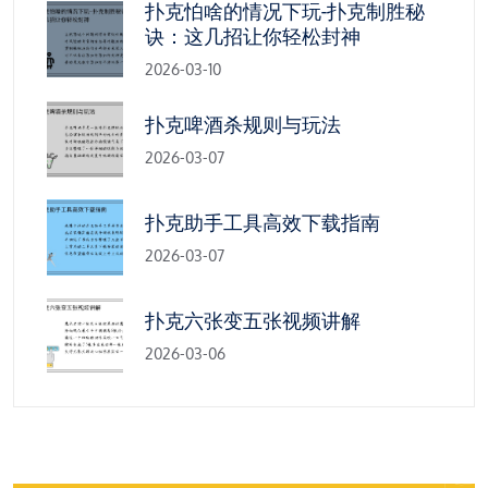
扑克怕啥的情况下玩-扑克制胜秘
诀：这几招让你轻松封神
2026-03-10
扑克啤酒杀规则与玩法
2026-03-07
扑克助手工具高效下载指南
2026-03-07
扑克六张变五张视频讲解
2026-03-06