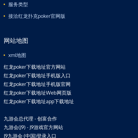
服务类型
接洽红龙扑克poker官网版
网站地图
xml地图
红龙poker下载地址官方网站
红龙poker下载地址手机版入口
红龙poker下载地址手机版官网
红龙poker下载地址Web网页版
红龙poker下载地址app下载地址
九游会总代理 - 创富合作
九游会(J9) - J9游戏官方网站
J9九游会·(中国)登录入口