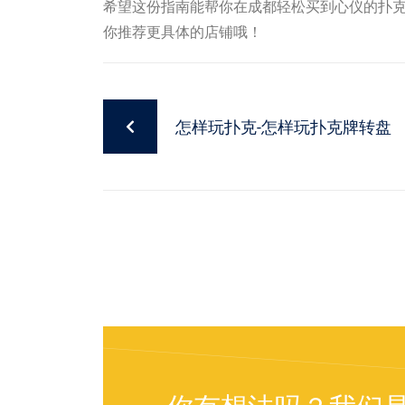
希望这份指南能帮你在成都轻松买到心仪的扑
你推荐更具体的店铺哦！
怎样玩扑克-怎样玩扑克牌转盘