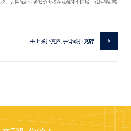
克牌。如果你能告诉我你大概在成都哪个区域，或许我能帮
手上藏扑克牌,手背藏扑克牌