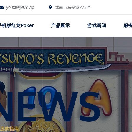
youxi@j909.vip
陇南市马亭港223号
手机版红龙poker
产品展示
游戏新闻
服
NEWS
选购指南