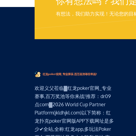
你有想法吗？我们
有想法，我们助力实现！无论您的目
欢迎义父莅临▓红龙poker官网_专业
赛事,百万奖池等你来战!推荐：dr09
点com▓2026 World Cup Partner
Platform(jkldhjkl.com)以下简称：红
龙扑克poker官网版APP下载网址是多
少✔全站,全称:红龙app,多玩法Poker