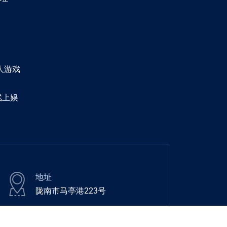
真人游戏
线上娱
地址
陇南市马亭港223号