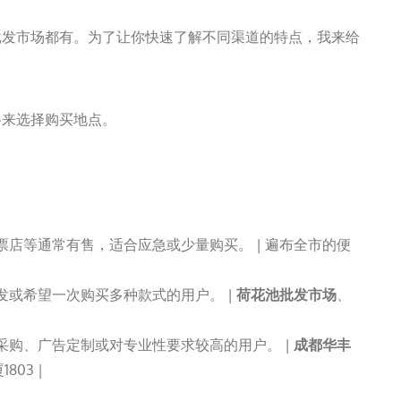
批发市场都有。为了让你快速了解不同渠道的特点，我来给
。
格来选择购买地点。
店等通常有售，适合应急或少量购买。 | 遍布全市的便
发或希望一次购买多种款式的用户。 |
荷花池批发市场
、
采购、广告定制或对专业性要求较高的用户。 |
成都华丰
03 |