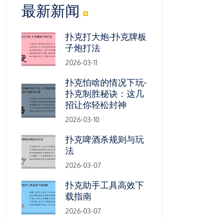
最新新闻
扑克打大炮-扑克牌板
子炮打法
2026-03-11
扑克怕啥的情况下玩-
扑克制胜秘诀：这几
招让你轻松封神
2026-03-10
扑克啤酒杀规则与玩
法
2026-03-07
扑克助手工具高效下
载指南
2026-03-07