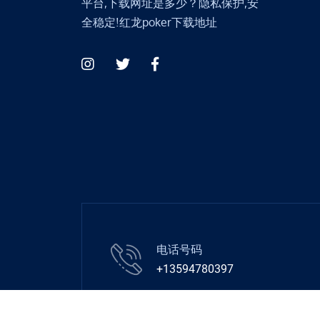
平台,下载网址是多少？隐私保护,安
全稳定!红龙poker下载地址
电话号码
+13594780397