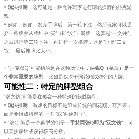
*
玩法推测
：这可能是一种允许玩家进行两轮换牌的扑克游
戏。
* 例如：例如：发完手牌后，第一轮下注，然后玩家可以丢
弃一些牌并从牌堆中“买”（即“文”）新牌，这算是“一文钱”。
之后进行第二轮下注，再进行一次换牌，这是“这是“二文
钱”。最后摊牌比大小。
红龙poker下载地址
* “扑克双Q”可能指的是在这种玩法中，
两张Q（皇后）是一
个非常重要的牌型
，比如是仅次于同花顺或炸弹的大牌。
可能性二：特定的牌型组合
“双文钱”可能是在形容一种特殊的获胜牌型。
*
玩法推测
：游戏的目标不是组成传统的同花顺、葫芦等，
而是要组成特定的“一对”或“两组对子”。
* “双Q”就是一个典型的例子：
手持两张Q即为“双文钱”
，可
以直接获胜或获得极高分数。