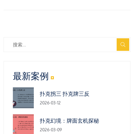
最新案例
扑克拐三 扑克牌三反
2026-03-12
扑克幻境：牌面玄机探秘
2026-03-09