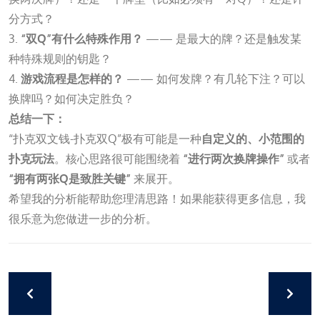
分方式？
3.
“双Q”有什么特殊作用？
—— 是最大的牌？还是触发某
种特殊规则的钥匙？
4.
游戏流程是怎样的？
—— 如何发牌？有几轮下注？可以
换牌吗？如何决定胜负？
总结一下：
“扑克双文钱-扑克双Q”极有可能是一种
自定义的、小范围的
扑克玩法
。核心思路很可能围绕着
“进行两次换牌操作”
或者
“拥有两张Q是致胜关键”
来展开。
希望我的分析能帮助您理清思路！如果能获得更多信息，我
很乐意为您做进一步的分析。