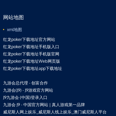
网站地图
xml地图
红龙poker下载地址官方网站
红龙poker下载地址手机版入口
红龙poker下载地址手机版官网
红龙poker下载地址Web网页版
红龙poker下载地址app下载地址
九游会总代理 - 创富合作
九游会(J9) - J9游戏官方网站
J9九游会·(中国)登录入口
九游会·J9 - 中国官方网站 | 真人游戏第一品牌
威尼斯人网上娱乐_威尼斯人线上娱乐_澳门威尼斯人平台