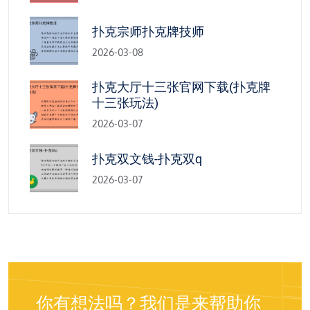
扑克宗师扑克牌技师
2026-03-08
扑克大厅十三张官网下载(扑克牌
十三张玩法)
2026-03-07
扑克双文钱-扑克双q
2026-03-07
你有想法吗？我们是来帮助你