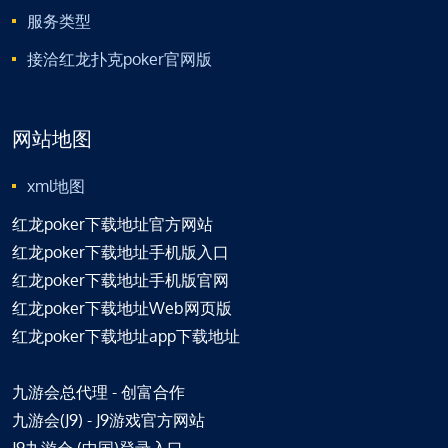
服务类型
接洽红龙扑克poker官网版
网站地图
xml地图
红龙poker下载地址官方网站
红龙poker下载地址手机版入口
红龙poker下载地址手机版官网
红龙poker下载地址Web网页版
红龙poker下载地址app下载地址
九游会总代理 - 创富合作
九游会(J9) - J9游戏官方网站
J9九游会·(中国)登录入口