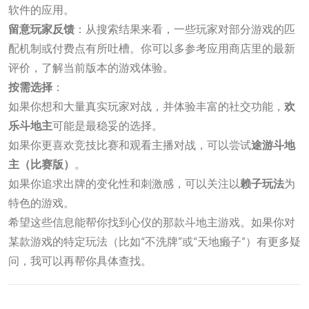
软件的应用。
留意玩家反馈
：从搜索结果来看，一些玩家对部分游戏的匹
配机制或付费点有所吐槽。你可以多参考应用商店里的最新
评价，了解当前版本的游戏体验。
按需选择
：
如果你想和大量真实玩家对战，并体验丰富的社交功能，
欢
乐斗地主
可能是最稳妥的选择。
如果你更喜欢竞技比赛和观看主播对战，可以尝试
途游斗地
主（比赛版）
。
如果你追求出牌的变化性和刺激感，可以关注以
赖子玩法
为
特色的游戏。
希望这些信息能帮你找到心仪的那款斗地主游戏。如果你对
某款游戏的特定玩法（比如“不洗牌”或“天地癞子”）有更多疑
问，我可以再帮你具体查找。